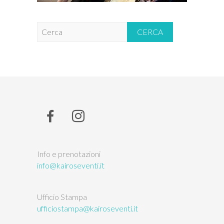
C
e
r
c
a
Info e prenotazioni
info@kairoseventi.it
Ufficio Stampa
ufficiostampa@kairoseventi.it