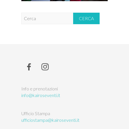
C
e
r
c
a
Info e prenotazioni
info@kairoseventi.it
Ufficio Stampa
ufficiostampa@kairoseventi.it