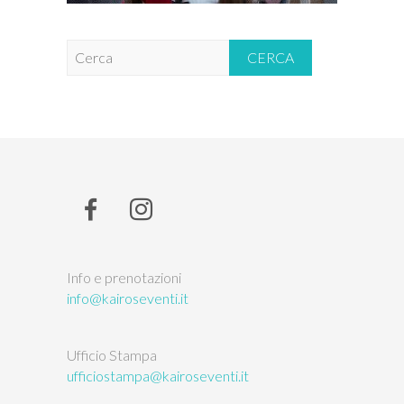
C
e
r
c
a
Info e prenotazioni
info@kairoseventi.it
Ufficio Stampa
ufficiostampa@kairoseventi.it