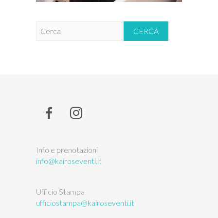
C
e
r
c
a
Info e prenotazioni
info@kairoseventi.it
Ufficio Stampa
ufficiostampa@kairoseventi.it