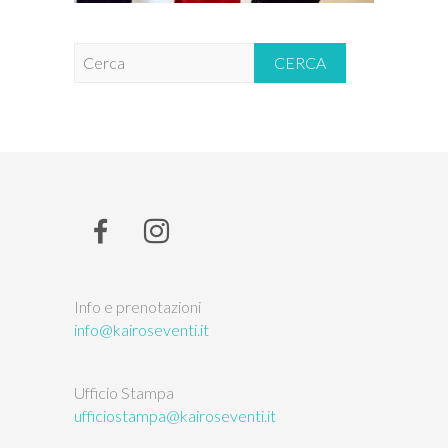
C
e
r
c
a
Info e prenotazioni
info@kairoseventi.it
Ufficio Stampa
ufficiostampa@kairoseventi.it