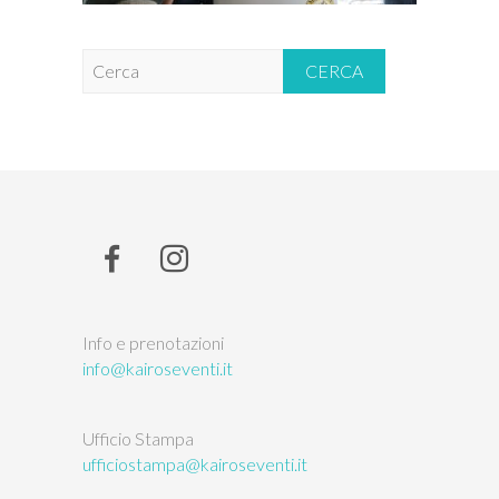
C
e
r
c
a
Info e prenotazioni
info@kairoseventi.it
Ufficio Stampa
ufficiostampa@kairoseventi.it