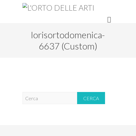
lorisortodomenica-
6637 (Custom)
C
e
r
c
a