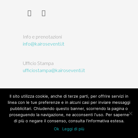
Info e prenotazioni
info@kairoseventi.it
Ufficio Stampa
ufficiostampa@kairoseventi.it
Il sito utilizza cookie, anche di terze parti, per offrire servizi in
linea con le tue preferenze e in alcuni casi per inviare messaggi
© 2026
L'Orto delle Arti
| Kairòs sas, P.IVA/CF:
pubblicitari. Chiudendo questo banner, scorrendo la pagina o
03146380047 |
Privacy
|
Termini e condizioni
|
proseguendo la navigazione, ne acconsenti l'uso. Per saperne
Credits
di più o negare il consenso, consulta l'informativa estesa.
Ok
Leggi di più