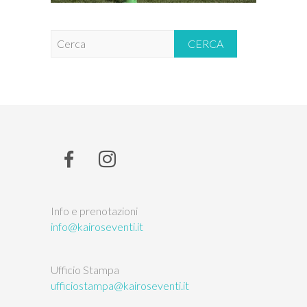
C
e
r
c
a
Info e prenotazioni
info@kairoseventi.it
Ufficio Stampa
ufficiostampa@kairoseventi.it