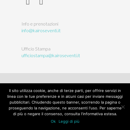
Info e prenotazioni
info@kairoseventi.it
Ufficio Stampa
ufficiostampa@kairoseventi.it
Il sito utilizza cookie, anche di terze parti, per offrire servizi in
© 2026
L'Orto delle Arti
| Kairòs sas, P.IVA/CF:
linea con le tue preferenze e in alcuni casi per inviare messaggi
03146380047 |
Privacy
|
Termini e condizioni
|
pubblicitari. Chiudendo questo banner, scorrendo la pagina o
Credits
proseguendo la navigazione, ne acconsenti l'uso. Per saperne
di più o negare il consenso, consulta l'informativa estesa.
Ok
Leggi di più