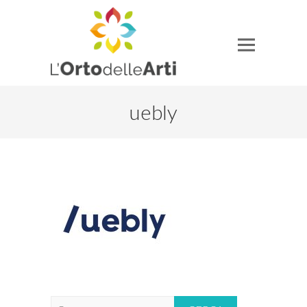
uebly
C