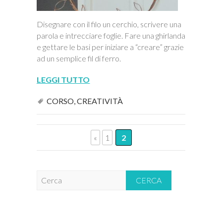
Disegnare con il filo un cerchio, scrivere una
parola e intrecciare foglie. Fare una ghirlanda
e gettare le basi per iniziare a “creare” grazie
ad un semplice fil di ferro.
LEGGI TUTTO
CORSO
,
CREATIVITÀ
«
1
2
C
e
r
c
a