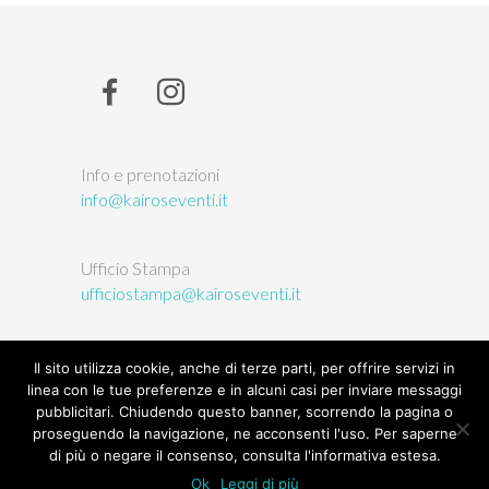
Info e prenotazioni
info@kairoseventi.it
Ufficio Stampa
ufficiostampa@kairoseventi.it
Il sito utilizza cookie, anche di terze parti, per offrire servizi in
linea con le tue preferenze e in alcuni casi per inviare messaggi
pubblicitari. Chiudendo questo banner, scorrendo la pagina o
© 2026
L'Orto delle Arti
| Kairòs sas, P.IVA/CF:
proseguendo la navigazione, ne acconsenti l'uso. Per saperne
03146380047 |
Privacy
|
Termini e condizioni
|
di più o negare il consenso, consulta l'informativa estesa.
Credits
Ok
Leggi di più