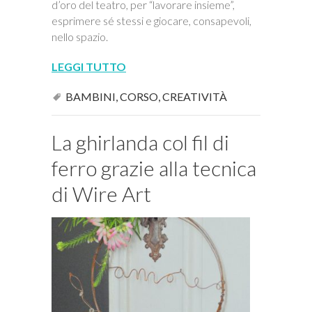
d’oro del teatro, per “lavorare insieme”,
esprimere sé stessi e giocare, consapevoli,
nello spazio.
LEGGI TUTTO
BAMBINI
,
CORSO
,
CREATIVITÀ
La ghirlanda col fil di
ferro grazie alla tecnica
di Wire Art