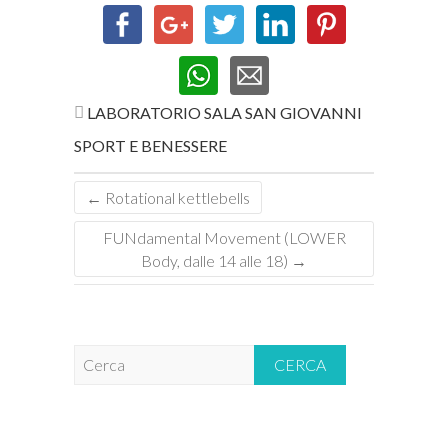
LABORATORIO
SALA SAN GIOVANNI
SPORT E BENESSERE
←
Rotational kettlebells
FUNdamental Movement (LOWER
Body, dalle 14 alle 18)
→
C
e
r
c