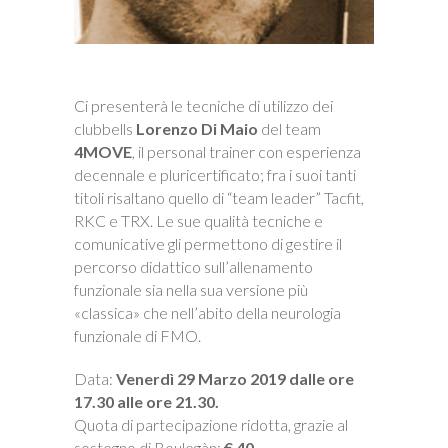
Ci presenterà le tecniche di utilizzo dei
clubbells
Lorenzo Di Maio
del team
4MOVE
, il personal trainer con esperienza
decennale e pluricertificato; fra i suoi tanti
titoli risaltano quello di “team leader” Tacfit,
RKC e TRX. Le sue qualità tecniche e
comunicative gli permettono di gestire il
percorso didattico sull’allenamento
funzionale sia nella sua versione più
«classica» che nell’abito della neurologia
funzionale di FMO.
Data:
Venerdì 29 Marzo 2019 dalle ore
17.30 alle ore 21.30.
Quota di partecipazione ridotta, grazie al
sostegno di Boulegàn:
€ 40