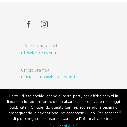
a
Info e prenotazioni
info@kairoseventi.it
Ufficio Stampa
ufficiostampa@kairoseventi.it
Il sito utilizza cookie, anche di terze parti, per offrire servizi in
linea con le tue preferenze e in alcuni casi per inviare messaggi
pubblicitari. Chiudendo questo banner, scorrendo la pagina o
© 2026
L'Orto delle Arti
| Kairòs sas, P.IVA/CF:
proseguendo la navigazione, ne acconsenti l'uso. Per saperne
03146380047 |
Privacy
|
Termini e condizioni
|
di più o negare il consenso, consulta l'informativa estesa.
Credits
Ok
Leggi di più