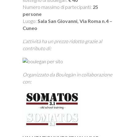
Numero massimo di partecipanti:
25
persone
Luogo:
Sala San Giovanni, Via Roma n.4 –
Cuneo
L’attività ha un prezzo ridotto grazie al
contributo di:
Organizzato da Boulegàn in collaborazione
con: