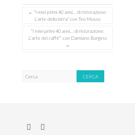
←
“I miei primi 40 anni… di ristorazione:
L’arte della birra” con Teo Musso
“I miei primi 40 anni… di ristorazione:
L’arte del caffè'” con Damiano Burgess
→
C
e
r
c
a