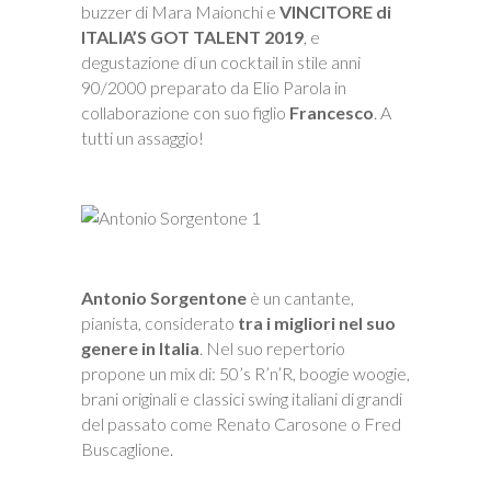
buzzer di Mara Maionchi e
VINCITORE di
ITALIA’S GOT TALENT 2019
, e
degustazione di un cocktail in stile anni
90/2000 preparato da Elio Parola in
collaborazione con suo figlio
Francesco
. A
tutti un assaggio!
Antonio Sorgentone
è un cantante,
pianista, considerato
tra i migliori nel suo
genere in Italia
. Nel suo repertorio
propone un mix di: 50’s R’n’R, boogie woogie,
brani originali e classici swing italiani di grandi
del passato come Renato Carosone o Fred
Buscaglione.