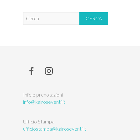
C
e
r
c
a
Info e prenotazioni
info@kairoseventi.it
Ufficio Stampa
ufficiostampa@kairoseventi.it