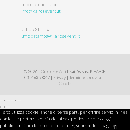
Info e prenotazioni
info@kairoseventi.it
Ufficio Stampa
ufficiostampa@kairoseventi.it
© 2026
L'Orto delle Arti
| Kairòs sas, P.IVA/CF:
03146380047 |
Privacy
|
Termini e condizioni
|
Credits
Il sito utilizza cookie, anche di terze parti, per offrire servizi in linea
con le tue preferenze e in alcuni casi per inviare messaggi
pubblicitari. Chiudendo questo banner, scorrendo la pagina o