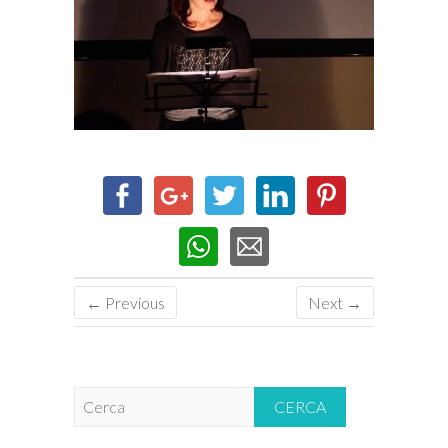
← Previous
Next →
C
e
r