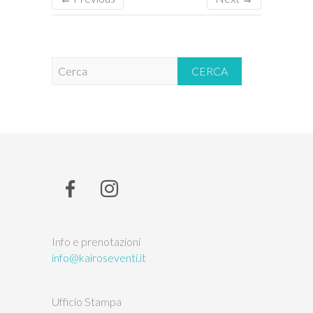
C
e
r
c
a
Info e prenotazioni
info@kairoseventi.it
Ufficio Stampa