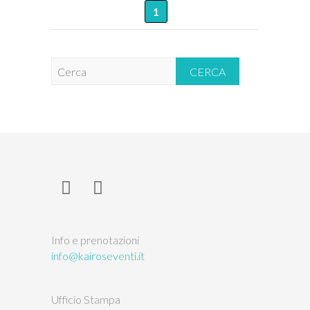
1
C
e
r
c
a
Info e prenotazioni
info@kairoseventi.it
Ufficio Stampa