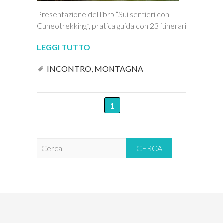
Presentazione del libro “Sui sentieri con
Cuneotrekking”, pratica guida con 23 itinerari
LEGGI TUTTO
INCONTRO
,
MONTAGNA
1
C
e
r
c
a