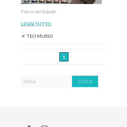
Patron del Baladin
LEGGI TUTTO
TEO MUSSO
1
C
e
r
c
a